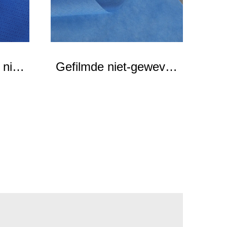
niet-
Gefilmde niet-geweven
P
stof