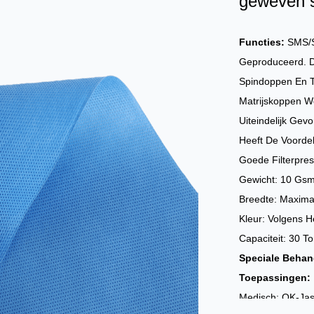
geweven s
Functies:
SMS/S
Geproduceerd. D
Spindoppen En 
Matrijskoppen W
Uiteindelijk Ge
Heeft De Voorde
Goede Filterpres
Gewicht: 10 Gs
Breedte: Maxima
Kleur: Volgens H
Capaciteit: 30 T
Speciale Behan
Toepassingen:
Medisch: OK-Jas