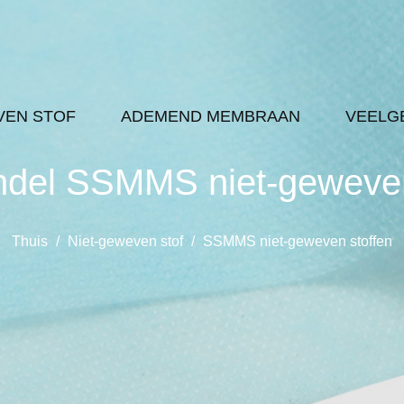
VEN STOF
ADEMEND MEMBRAAN
VEELG
ndel SSMMS niet-geweven
Thuis
/
Niet-geweven stof
/
SSMMS niet-geweven stoffen