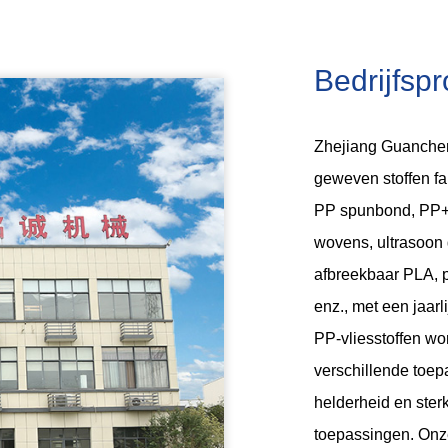
Bedrijfspr
Zhejiang Guanchen
geweven stoffen fa
PP spunbond, PP+
wovens, ultrasoon
afbreekbaar PLA, p
enz., met een jaarl
PP-vliesstoffen wo
verschillende toep
helderheid en ster
toepassingen. Onze 