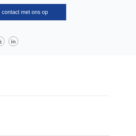
iers, Maandverbanden, Luiers Voor Volwassenen, Enz.
MS Spunmelt Non-Wovens
Zijn Meerlaagse
contact met ons op
alen Gemaakt Door Middel Van Spunbond (S) En
ocessen. SMS Is Een Structuur Met Drie Lagen, Terwijl
 Meer Lagen Toevoegen Om Betere
staties Te Bieden. Deze Materialen Hebben Een
rkte, Zachtheid En Ademend Vermogen En Worden Veel
 Gebied Van Medische Bescherming, Filtratie En
Hebben Waterdichte, Stofdichte En Antibacteriële