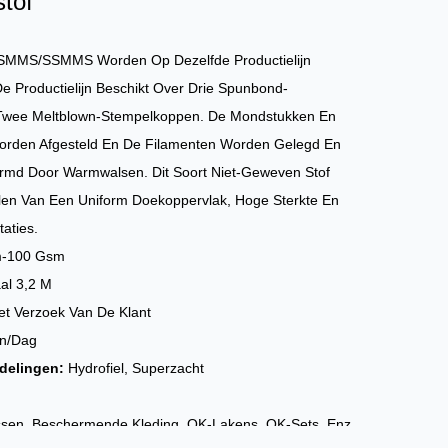
tof
MMS/SSMMS Worden Op Dezelfde Productielijn
e Productielijn Beschikt Over Drie Spunbond-
Twee Meltblown-Stempelkoppen. De Mondstukken En
orden Afgesteld En De Filamenten Worden Gelegd En
vormd Door Warmwalsen. Dit Soort Niet-Geweven Stof
len Van Een Uniform Doekoppervlak, Hoge Sterkte En
taties.
m-100 Gsm
al 3,2 M
et Verzoek Van De Klant
on/dag
delingen:
Hydrofiel, Superzacht
sen, Beschermende Kleding, OK-Lakens, OK-Sets, Enz.