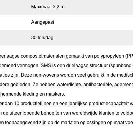
Maximaal 3,2 m
Aangepast
30 ton/dag
eerlaagse composietmaterialen gemaakt van polypropyleen (PP)
n ademend vermogen. SMS is een drielaagse structuur (spunbo
staties zijn. Deze non-wovens worden veel gebruikt in de medisch
ndere gebieden. Ze hebben waterdichte, antibacteriële, ademende
schermende kleding en maskers.
 dan 10 productielijnen en een jaarlijkse productiecapaciteit 
iteenlopende behoeften van wereldwijde klanten te voldoen.
en toonaangevend zijn op de markt en oplossingen op maat voo