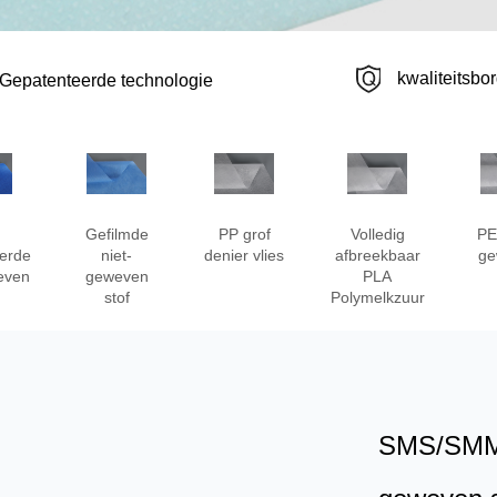
kwaliteitsbo
Gepatenteerde technologie
Gefilmde
PP grof
Volledig
PE
erde
niet-
denier vlies
afbreekbaar
ge
even
geweven
PLA
stof
Polymelkzuur
SMS/SMM