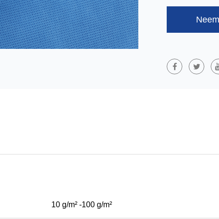
Hygiëne: Babylu
SMS/SMMS/SSM
Neem 
Composietmateri
Meltblown (M) Pr
SMMS En SSMMS
Beschermingspre
Uitstekende Ste
Gebruikt Op Het
Constructie. Ze 
Functies.
10 g/m² -100 g/m²