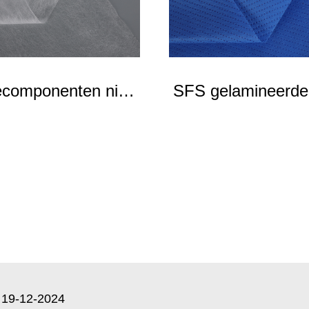
componenten niet-
SFS gelamineerde 
geweven stof
geweven stof
19-12-2024