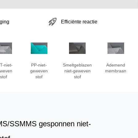
Efficiënte reactie
rging
T-niet-
PP-niet-
Smeltgeblazen
Ademend
weven
geweven
niet-geweven
membraan
stof
stof
stof
S/SSMMS gesponnen niet-