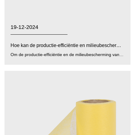
19-12-2024
Hoe kan de productie-efficiëntie en milieubescherming v...
Om de productie-efficiëntie en de milieubescherming van te verbeteren geel/blauw/wit PP PE-folie non-wovens ka...