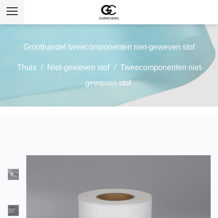
Groothandel tweecomponenten niet-geweven stof
Thuis
/
Niet-geweven stof
/
Tweecomponenten niet-
geweven stof