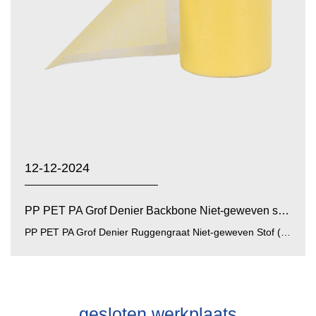
12-12-2024
PP PET PA Grof Denier Backbone Niet-geweven stof: mater...
PP PET PA Grof Denier Ruggengraat Niet-geweven Stof (polypropyleen, polyester, polyamide grof denier ruggengraat n...
gesloten werkplaats