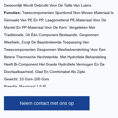
Gewoonlijk Wordt Gebruikt Voor De Taille Van Luiers.
Functies:
Tweecomponenten Spunbond Non-Woven Materiaal Is
Gemaakt Van PE En PP, Laagsmeltend PE-Materiaal Voor De
Mantel En PP-Materiaal Voor De Kern. Vergeleken Met
Traditionele, Uit Één Component Bestaande, Gesponnen
Weefsels, Zorgt De Baanbrekende Toepassing Van
Tweecomponenten Gesponnen Weefselversterking Voor Een
Betere Thermische Hechtsterkte. Met Hydrofiele Behandeling
Heeft Bi-Component Het Goede Hydrofiele Vermogen En De
Doorlaatbaarheid, Glad En Comfortabel Als Zijde.
Gewicht: 10 Gsm-100 Gsm
Breedte: Maximaal 1,6 M
Kleur: Volgens Het Verzoek Van De Klant
Capaciteit: 10 Ton/dag
Neem contact met ons op
Speciale Behandelingen:
Hydrofiel, Anti-UV, Superzacht
Toepassingen:
Hygiëne: Onderlaken En Taille Van Babyluiers,