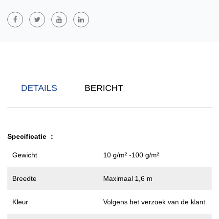
Voedselverpakkingen, Enz.
PET/PE Tweecomponenten Spingebonden Niet-Geweven Stof
Is
Gemaakt Van Polyester (PET) En Polyethyleen (PE) Via Een
Spunbond-Proces, Waarbij De Voordelen Van Beide Materialen
Worden Gecombineerd. PET Biedt Uitstekende Sterkte En
Hittebestendigheid, Terwijl PE De Zachtheid En De Lage
DETAILS
BERICHT
Smeltpunteigenschappen Verbetert. Deze Niet-Geweven Stof
Wordt Veel Gebruikt In De Medische En Gezondheidszorg-,
Filtratie-, Verpakkings- En Bouwsector, Met Uitstekende
Mechanische Eigenschappen, Duurzaamheid En Ademend
Specificatie
：
Vermogen.
Gewicht
10 g/m² -100 g/m²
Breedte
Maximaal 1,6 m
Kleur
Volgens het verzoek van de klant