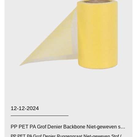
12-12-2024
PP PET PA Grof Denier Backbone Niet-geweven stof: mater...
PP PET PA Grof Denier Ruggengraat Niet-geweven Stof (polypropyleen, polyester, polyamide grof denier ruggengraat n...