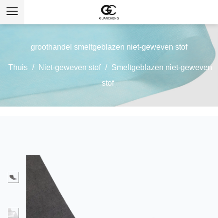
groothandel smeltgeblazen niet-geweven stof
Thuis
/
Niet-geweven stof
/
Smeltgeblazen niet-geweven
stof