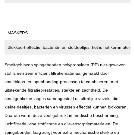
Toepassingen Die Zeer Efficiënte Filtratie En Een Sterke Structuur
Vereisen.
MASKERS
Blokkeert effectief bacteriën en stofdeeltjes, het is het kernmateri
Smeltgeblazen spingebonden polypropyleen (PP) niet-geweven
stof
is een zeer efficiënt filtratiemateriaal gemaakt door
smeltblaas- en spunbonding-processen te combineren, met
uitstekende filtratieprestaties, sterkte en zachtheid. De
smeltgeblazen laag is samengesteld uit ultrafijne vezels, die
kleine deeltjes, bacteriën en virussen effectief kunnen blokkeren.
Daarom wordt deze veel gebruikt in medische bescherming,
luchtfiltratie, vloeistoffiltratie en olie-absorptiematerialen. De
spingebonden laag zorgt voor extra mechanische sterkte en