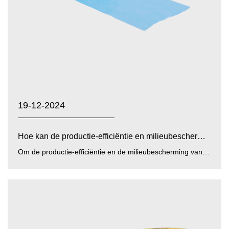
19-12-2024
Hoe kan de productie-efficiëntie en milieubescherming v...
Om de productie-efficiëntie en de milieubescherming van te verbeteren geel/blauw/wit PP PE-folie non-wovens ka...