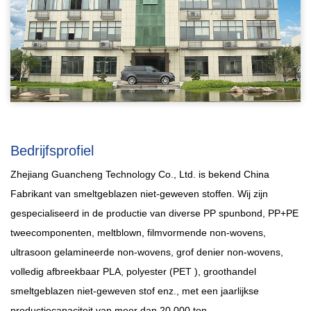
Bedrijfsprofiel
Zhejiang Guancheng Technology Co., Ltd. is bekend
China
Fabrikant van smeltgeblazen niet-geweven stoffen
. Wij zijn
gespecialiseerd in de productie van diverse PP spunbond, PP+PE
tweecomponenten, meltblown, filmvormende non-wovens,
ultrasoon gelamineerde non-wovens, grof denier non-wovens,
volledig afbreekbaar PLA, polyester (PET ),
groothandel
smeltgeblazen niet-geweven stof
enz., met een jaarlijkse
productiecapaciteit van meer dan 20.000 ton.