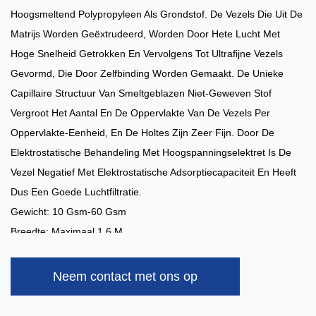
Hoogsmeltend Polypropyleen Als Grondstof. De Vezels Die Uit De
Matrijs Worden Geëxtrudeerd, Worden Door Hete Lucht Met
Hoge Snelheid Getrokken En Vervolgens Tot Ultrafijne Vezels
Gevormd, Die Door Zelfbinding Worden Gemaakt. De Unieke
Capillaire Structuur Van Smeltgeblazen Niet-Geweven Stof
Vergroot Het Aantal En De Oppervlakte Van De Vezels Per
Oppervlakte-Eenheid, En De Holtes Zijn Zeer Fijn. Door De
Elektrostatische Behandeling Met Hoogspanningselektret Is De
Vezel Negatief Met Elektrostatische Adsorptiecapaciteit En Heeft
Dus Een Goede Luchtfiltratie.
Gewicht: 10 Gsm-60 Gsm
Breedte: Maximaal 1,6 M
Kleur: Volgens Het Verzoek Van De Klant
Capaciteit: 3 Ton/dag
Neem contact met ons op
Speciale Behandelingen:
Anti-Alcohol, Anti-Bloed, Antistatisch,
Hydrofiel, Superzacht, Anti-UV, Vlamvertragend