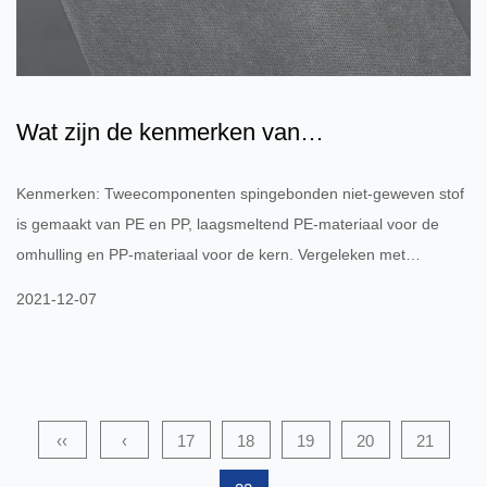
Wat zijn de kenmerken van
tweecomponentenvliesstoffen?
Kenmerken: Tweecomponenten spingebonden niet-geweven stof
is gemaakt van PE en PP, laagsmeltend PE-materiaal voor de
omhulling en PP-materiaal voor de kern. Vergeleken met
traditionele, uit één component bestaande spunbond-stof zorgt de
2021-12-07
baanbrekende toepassing van tweecomponenten gesponnen
webversterking voor een betere thermische hechtsterkte. Na
hydrofiele behandeling heeft het een goede hydrofiliciteit en
doorlaatbaarheid, net als gladde en comfortabele zijde.
‹‹
‹
17
18
19
20
21