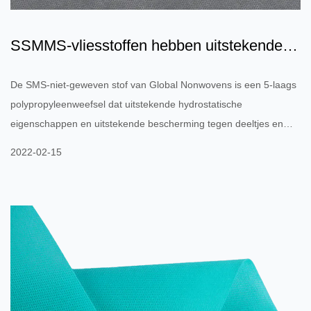
SSMMS-vliesstoffen hebben uitstekende
waterafstotende en ant...
De SMS-niet-geweven stof van Global Nonwovens is een 5-laags
polypropyleenweefsel dat uitstekende hydrostatische
eigenschappen en uitstekende bescherming tegen deeltjes en
vloeistoffen biedt. De akoestische isolatie-eigenschappen zijn
2022-02-15
uitstekend, en de sterkte en rek zijn ook behoorlijk. Het wordt veel
gebruikt in de hygiëne-industrie en het productieproces is
gebaseerd op de Reifenhauser-technologie. Ook de verpakking is
geautomatiseerd en de gebruikte grondstof is van hoge kwaliteit...