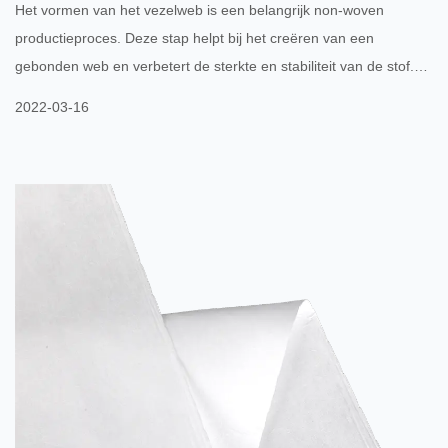
Het vormen van het vezelweb is een belangrijk non-woven
productieproces. Deze stap helpt bij het creëren van een
gebonden web en verbetert de sterkte en stabiliteit van de stof.
Het proces omvat ook het stikken van de afzonderlijke vezels van
2022-03-16
de bovenste en onderste bekledingslagen. Na dit proces is de
afgewerkte stof klaar voor gebruik. De voordelen van dit materiaal
zijn talrijk. Hier volgt een kort overzicht van de ontwikkeling van dit
type stof. Composiet non-woven materiaal...