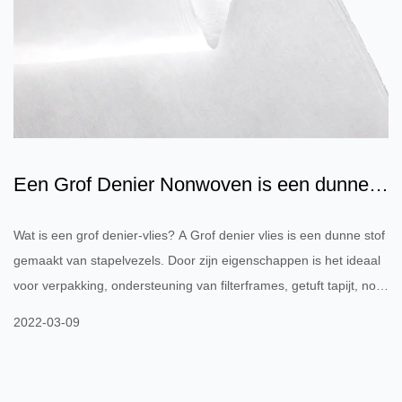
Een Grof Denier Nonwoven is een dunne
stof gemaakt van stape...
Wat is een grof denier-vlies? A Grof denier vlies is een dunne stof
gemaakt van stapelvezels. Door zijn eigenschappen is het ideaal
voor verpakking, ondersteuning van filterframes, getuft tapijt, non-
woven wandbekleding en vele andere toepassingen. Het kan
2022-03-09
worden aangepast in verschillende kleuren en patronen, en is
vooral mooi als het is gecoat met aluminium. Het gewicht per
vierkante meter kan tussen de 25 en 80 gram liggen, wat een