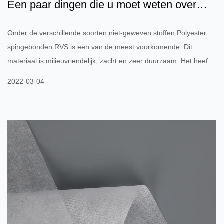
Een paar dingen die u moet weten over
niet-geweven polyester...
Onder de verschillende soorten niet-geweven stoffen Polyester
spingebonden RVS is een van de meest voorkomende. Dit
materiaal is milieuvriendelijk, zacht en zeer duurzaam. Het heeft
ook een hoge sterkte en rek. Door de verwerking is het
2022-03-04
vlamvertragend. In tegenstelling tot andere stoffen zijn niet-
geweven polyesterstoffen ontleedbaar. Daarom wordt hun impact
op het milieu voor een groot deel verminderd. Hier zullen we
enkele voordelen van dit materiaal en de belangrijkste toe...